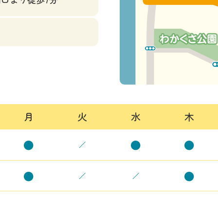
月
火
水
木
●
●
●
／
●
●
／
／