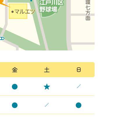
金
土
日
★
●
／
●
●
／