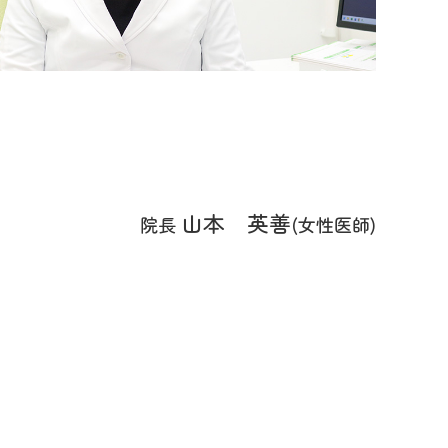
山本 英善
院長
(女性医師)