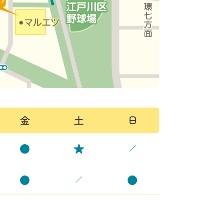
金
土
日
★
●
／
●
●
／